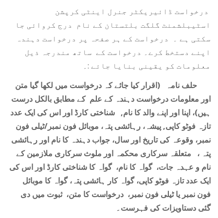
درخواست ڈائیریکٹر جنرل اینٹی کرپشن
اسٹیبلشمنٹ گلگت بلتستان کے نام درج کروائی جا
سکتی ہے ۔ درخواست کے ہر صفحہ پر درخواست دہندہ
اپنے دستخط کرے۔ درخواست کے ساتھ مندرجہ ذیل
معلومات کو یقینی بنایا جائے :۔
حلف نامہ (اقرار کیا جائے کہ درخواست میں لکھا گیا متن
اور معلومات درخواست دہندہ کے علم کے مطابق بالکل درست
ہیں)، اپنا اور اپنے والد کا نام, شناختی کارڈ اور اس کی ایک عدد
تازہ فوٹو کاپی, پیشہ، رہائشی پتہ، موبائل فون نمبر/ٹیلی فون
نمبر، وقوعہ کی تاریخ اور سال، جواب دہندہ کا نام اور رہائشی
پتہ ، متعلقہ سرکاری محکمہ اور ملوث سرکاری ملازمین کے
نام و عہدہ جات، گواہ کا نام، گواہ کا شناختی کارڈ اور اس کی
ایک عدد تازہ فوٹو کاپی، گواہ کار ہائشی پتہ، گواہ کا موبائل
فون نمبر یا ٹیلی فون نمبر، درخواست کا متن، ثبوت میں دی
گئی دستاویزات کی فہرست۔