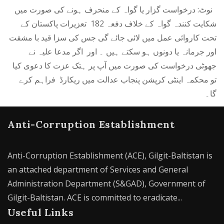
نوٹ: درخواست گزار یا گواہ کے منحرف ہونے کی صورت میں
شکایت کنندہ گواہ کے خلاف دفعہ 182 تعزیرات پاکستان کے
تحت کاروائی عمل میں لائی جائے گی جس کی سزا قید با مشقت
اور جرمانہ یا دونوں ہو سکتے ہیں ۔ اور اگر مدعا علیہ نے
جھوٹی درخواست کی صورت میں آپ پر ہتک عزت کا دعوی کیا
تو محکمہ اینٹی کرپشن پنجاب عدالت میں ریکارڈ فراہم کرے
گا۔
Anti-Corruption Establishment
Anti-Corruption Establishment (ACE), Gilgit-Baltistan is
an attached department of Services and General
Administration Department (S&GAD), Government of
Gilgit-Baltistan. ACE is committed to eradicate...
Useful Links